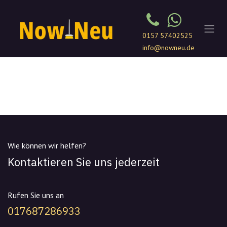
Zum Inhalt springen
0157 57402525
info@nowneu.de
Wie können wir helfen?
Kontaktieren Sie uns jederzeit
Rufen Sie uns an
017687286933