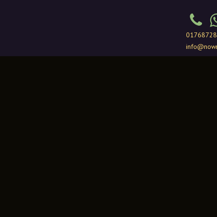
Über Uns
Unser Service
Individuelles Angebot?
01768728
info@now